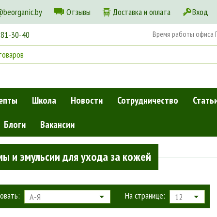
@beorganic.by
Отзывы
Доставка и оплата
Вход
181-30-40
Время работы офиса Пн
епты
Школа
Новости
Сотрудничество
Стать
Блоги
Вакансии
»
Кремы и эмульсии для ухода за кожей
ы и эмульсии для ухода за кожей
овать:
На странице:
А-Я
12