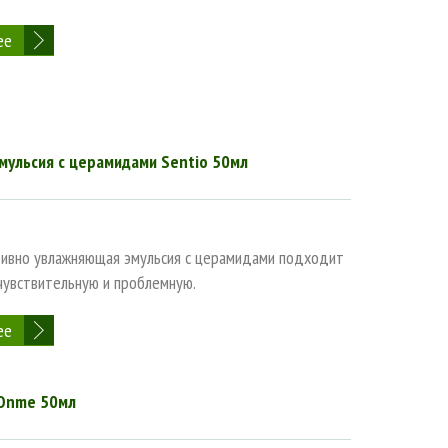
ее
мульсия с церамидами Sentio 50мл
тивно увлажняющая эмульсия с церамидами подходит
 чувствительную и проблемную.
ее
 Onme 50мл