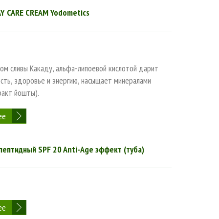
 CARE CREAM Yodometics
том сливы Какаду, альфа-липоевой кислотой дарит
ость, здоровье и энергию, насыщает минералами
ракт йошты).
ее
ептидный SPF 20 Anti-Age эффект (туба)
ее