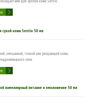
иоксидантами для зрелой кожи Sentio
ее
 сухой кожи Sentio 50 мл
хой, смешанной, тонкой или увядающей кожи,
гидролипидного слоя.
ее
ой ламеллярный питание и омоложение 50 мл