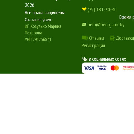
2026
(29) 181-30-40
Все права защищены
Время 
Оказание услуг:
help@beorganic.by
ИП Козулько Марина
Петровна
Отзывы
Доставка
УНП 291756841
Регистрация
Мы в социальных сетях