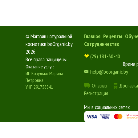
©
Магазин натуральной
Главная
Рецепты
Обуч
косметики beOrganic.by
Сотрудничество
2026
(29) 181-30-40
Все права защищены
Время 
Оказание услуг:
help@beorganic.by
ИП Козулько Марина
Петровна
Отзывы
Доставка
УНП 291756841
Регистрация
Мы в социальных сетях