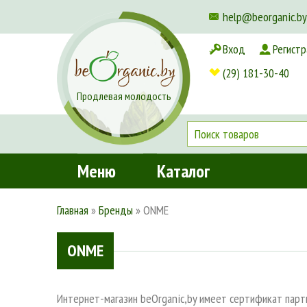
help@beorganic.by
Вход
Регистр
Доставка и оплата
(29) 181-30-40
Продлевая молодость
Меню
Каталог
Главная
»
Бренды
»
ONME
ONME
Интернет-магазин beOrganic,by имеет сертификат парт