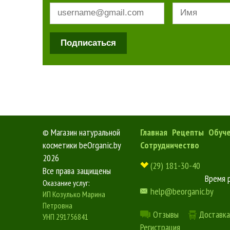
Подписаться
©
Магазин натуральной
Главная
Рецепты
Обуч
косметики beOrganic.by
Сотрудничество
2026
(29) 181-30-40
Все права защищены
Время 
Оказание услуг:
help@beorganic.by
ИП Козулько Марина
Петровна
Отзывы
Доставка
УНП 291756841
Регистрация