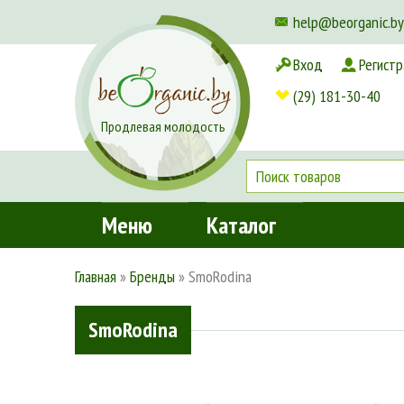
help@beorganic.by
Вход
Регистр
Доставка и оплата
(29) 181-30-40
Продлевая молодость
Меню
Каталог
Главная
»
Бренды
»
SmoRodina
SmoRodina