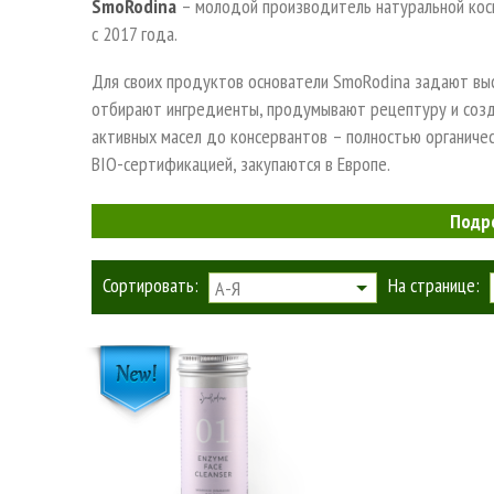
SmoRodina
– молодой производитель натуральной кос
с 2017 года.
Для своих продуктов основатели SmoRodina задают выс
отбирают ингредиенты, продумывают рецептуру и созд
активных масел до консервантов – полностью органиче
BIO-сертификацией, закупаются в Европе.
В составе используется 96-100% натуральных ингредие
Подр
промышленности.
Сортировать:
На странице:
Косметика не тестируется на животных.
А-Я