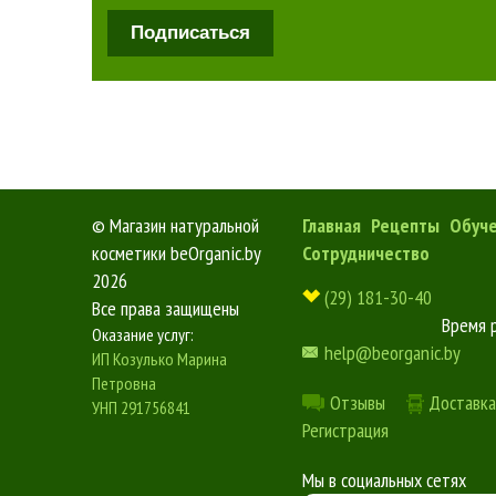
Подписаться
©
Магазин натуральной
Главная
Рецепты
Обуч
косметики beOrganic.by
Сотрудничество
2026
(29) 181-30-40
Все права защищены
Время 
Оказание услуг:
help@beorganic.by
ИП Козулько Марина
Петровна
Отзывы
Доставка
УНП 291756841
Регистрация
Мы в социальных сетях