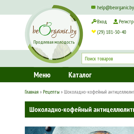
help@beorganic.by
Вход
Регистр
Доставка и оплата
(29) 181-30-40
Продлевая молодость
Меню
Каталог
Главная
»
Рецепты
»
Шоколадно-кофейный антицеллюлит
Шоколадно-кофейный антицеллюлитн