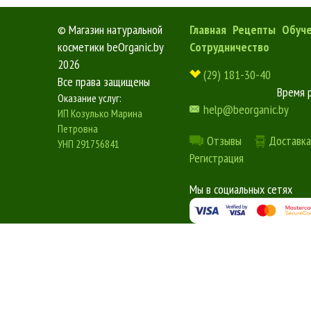
©
Магазин натуральной
Главная
Рецепты
Обуч
косметики beOrganic.by
Сотрудничество
2026
(29) 181-30-40
Все права защищены
Время 
Оказание услуг:
help@beorganic.by
ИП Козулько Марина
Петровна
Отзывы
Доставка
УНП 291756841
Регистрация
Мы в социальных сетях