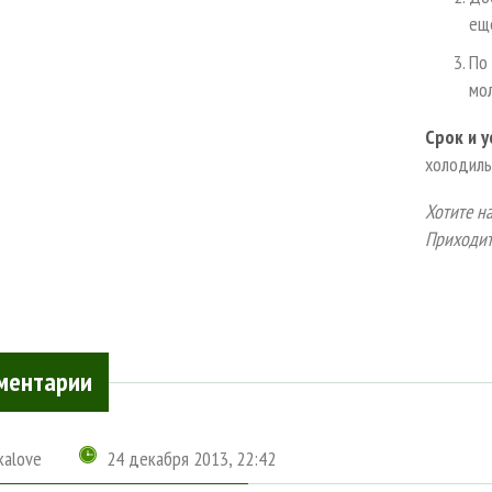
ещ
По 
мо
Срок и у
холодиль
Хотите на
Приходит
ментарии
ikalove
24 декабря 2013, 22:42