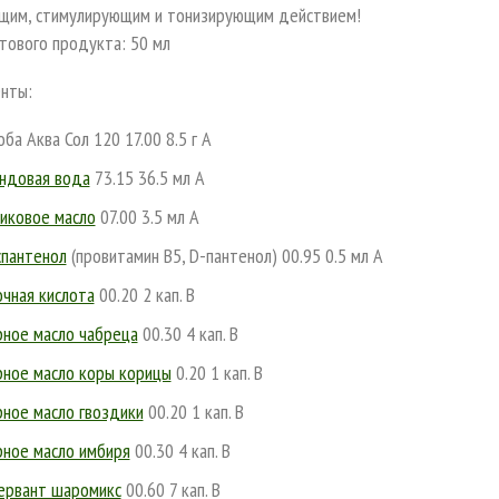
щим, стимулирующим и тонизирующим действием!
тового продукта: 50 мл
нты:
ба Аква Сол 120 17.00 8.5 г A
ндовая вода
73.15 36.5 мл A
иковое масло
07.00 3.5 мл A
пантенол
(провитамин В5, D-пантенол) 00.95 0.5 мл A
чная кислота
00.20 2 кап. В
ное масло чабреца
00.30 4 кап. B
ное масло коры корицы
0.20 1 кап. B
ное масло гвоздики
00.20 1 кап. B
ное масло имбиря
00.30 4 кап. В
ервант шаромикс
00.60 7 кап. В