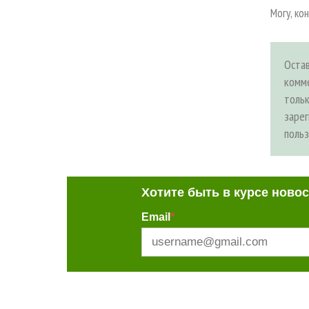
Могу, ко
Оста
комм
толь
заре
поль
Хотите быть в курсе ново
Email
*