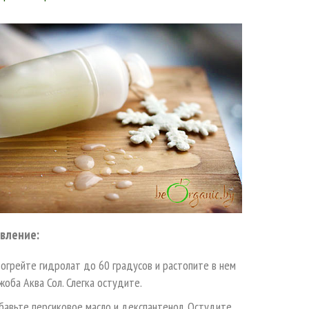
вление:
огрейте гидролат до 60 градусов и растопите в нем
оба Аква Сол. Слегка остудите.
авьте персиковое масло и декспантенол. Остудите