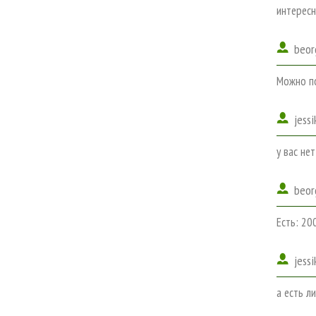
интересн
beor
Можно по
jess
у вас не
beor
Есть: 20
jess
а есть л