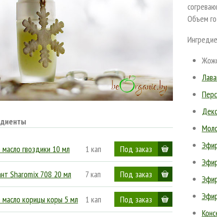
согреваю
Объем го
Ингредие
Жожо
Лава
Перс
Декс
едиенты
Моло
Эфир
 масло гвоздики 10 мл
1 кап
Эфир
нт Sharomix 708 20 мл
7 кап
Эфир
Эфир
 масло корицы коры 5 мл
1 кап
Конс