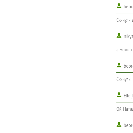
beor
Скинули 
niky
а можно 
beor
Скинули.
Elle
Ой, Ната
beor