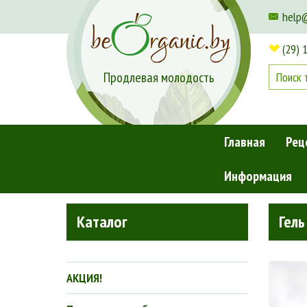
help
(29) 
Продлевая молодость
Главная
Рец
Информация
Главная
»
Рецепты
»
Гель для душа «Нежность зимы»
Каталог
Гель
АКЦИЯ!