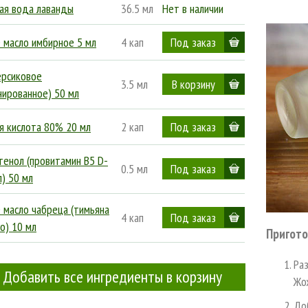
ая вода лаванды
36.5 мл
Нет в наличии
 масло имбирное 5 мл
4 кап
ерсиковое
3.5 мл
нированное) 50 мл
я кислота 80% 20 мл
2 кап
тенол (провитамин В5 D-
0.5 мл
) 50 мл
 масло чабреца (тимьяна
4 кап
о) 10 мл
Пригото
Раз
Добавить все ингредиенты в корзину
Жож
Доб