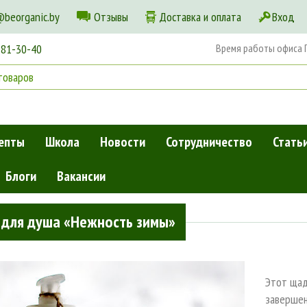
@beorganic.by
Отзывы
Доставка и оплата
Вход
181-30-40
Время работы офиса Пн
епты
Школа
Новости
Сотрудничество
Стать
Блоги
Вакансии
 для душа «Нежность зимы»
Этот щад
завершен