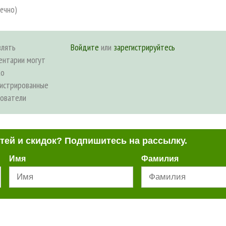
нечно)
влять
Войдите
или
зарегистрируйтесь
ентарии могут
ко
гистрированные
зователи
стей и скидок? Подпишитесь на рассылку.
Имя
Фамилия