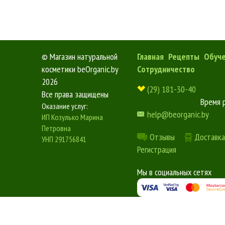
©
Магазин натуральной
Главная
Рецепты
Обуч
косметики beOrganic.by
Сотрудничество
2026
(29) 181-30-40
Все права защищены
Время 
Оказание услуг:
help@beorganic.by
ИП Козулько Марина
Петровна
Отзывы
Доставка
УНП 291756841
Регистрация
Мы в социальных сетях