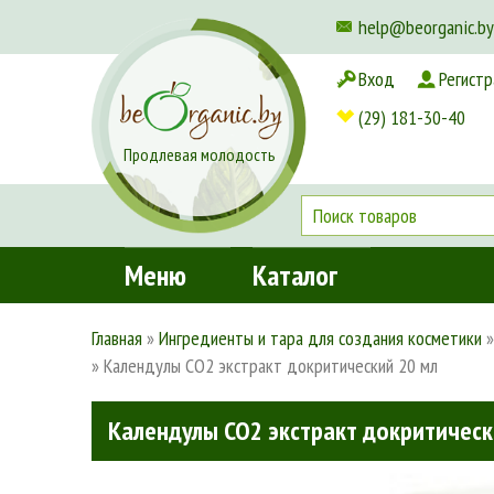
help@beorganic.by
Вход
Регистр
Доставка и оплата
(29) 181-30-40
Продлевая молодость
Меню
Каталог
Главная
»
Ингредиенты и тара для создания косметики
»
Календулы СО2 экстракт докритический 20 мл
Календулы СО2 экстракт докритическ