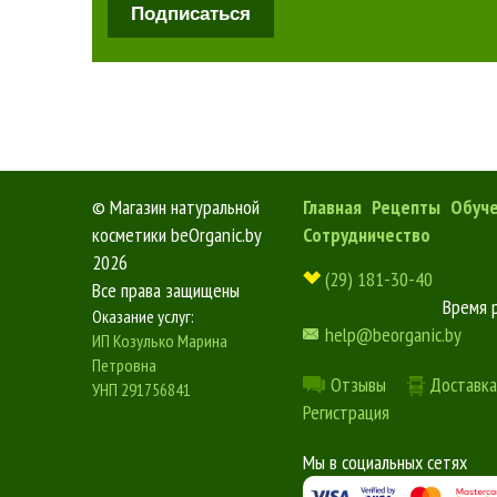
Подписаться
©
Магазин натуральной
Главная
Рецепты
Обуч
косметики beOrganic.by
Сотрудничество
2026
(29) 181-30-40
Все права защищены
Время 
Оказание услуг:
help@beorganic.by
ИП Козулько Марина
Петровна
Отзывы
Доставка
УНП 291756841
Регистрация
Мы в социальных сетях