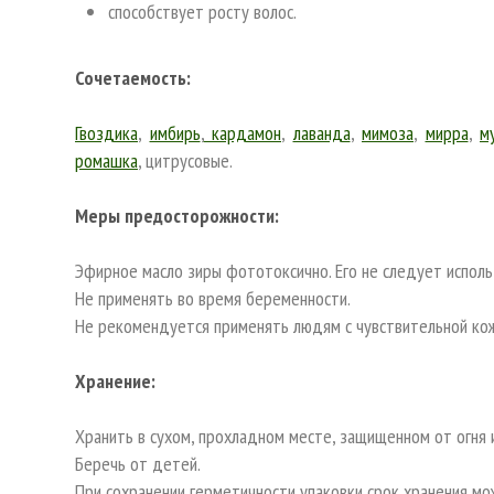
способствует росту волос.
Сочетаемость:
Гвоздика
,
имбирь
,
кардамон
,
лаванда
,
мимоза
,
мирра
,
м
ромашка
, цитрусовые.
Меры предосторожности:
Эфирное масло зиры фототоксично. Его не следует исполь
Не применять во время беременности.
Не рекомендуется применять людям с чувствительной ко
Хранение:
Хранить в сухом, прохладном месте, защищенном от огня и
Беречь от детей.
При сохранении герметичности упаковки срок хранения мо