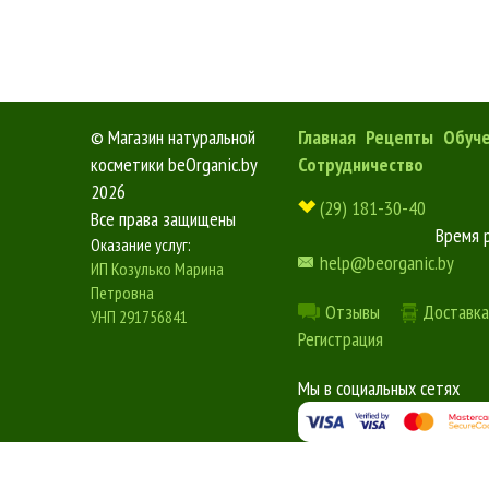
©
Магазин натуральной
Главная
Рецепты
Обуч
косметики beOrganic.by
Сотрудничество
2026
(29) 181-30-40
Все права защищены
Время 
Оказание услуг:
help@beorganic.by
ИП Козулько Марина
Петровна
Отзывы
Доставка
УНП 291756841
Регистрация
Мы в социальных сетях