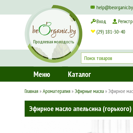
help@beorganic.by
Вход
Регистр
Доставка и оплата
(29) 181-30-40
Продлевая молодость
Меню
Каталог
Главная
»
Ароматерапия
»
Эфирные масла
»
Эфирное масл
Эфирное масло апельсина (горького) 