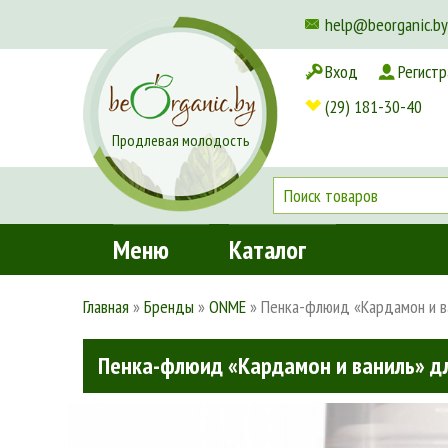
help@beorganic.by
Вход
Регистр
Доставка и оплата
(29) 181-30-40
Продлевая молодость
Меню
Каталог
Главная
»
Бренды
»
ONME
»
Пенка-флюид «Кардамон и ва
Пенка-флюид «Кардамон и ваниль» дл