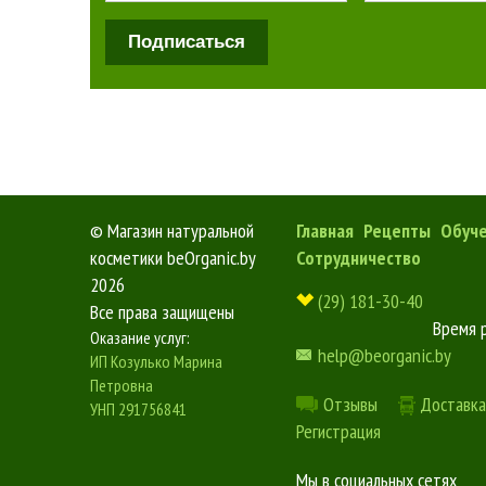
Подписаться
©
Магазин натуральной
Главная
Рецепты
Обуч
косметики beOrganic.by
Сотрудничество
2026
(29) 181-30-40
Все права защищены
Время 
Оказание услуг:
help@beorganic.by
ИП Козулько Марина
Петровна
Отзывы
Доставка
УНП 291756841
Регистрация
Мы в социальных сетях