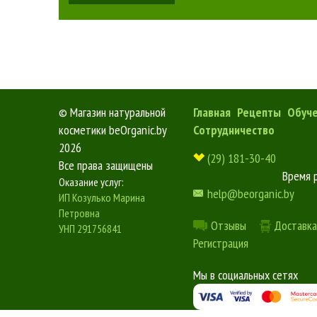
©
Магазин натуральной
Главная
Рецепты
Обуч
косметики beOrganic.by
Сотрудничество
2026
(29) 181-30-40
Все права защищены
Время 
Оказание услуг:
help@beorganic.by
ИП Козулько Марина
Петровна
Отзывы
Доставка
УНП 291756841
Регистрация
Мы в социальных сетях