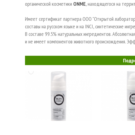
органической косметики
ONME
, находящегося на террит
Имеет сертификат партнера ООО "Открытой лаборатории
составы на русском языке и на INCI, синтетические и
В составе 99.5% натуральных ингредиентов. Абсолютная
и не имеет компонентов животного происхождения. Эфф
Производство натуральной косметики — это сложная и 
Подр
сложный процесс. Поэтому бренд Onme старается созда
ассортименте Onme каждый найдет для себя что-то 
Косметические средства Onme состоит на 99,5% состои
витаминов, а также из одного-двух безопасных синт
продукт и дольше сохранить его свежим.
Принципы косметики Onme:
использовать не менее 99,5% натуральных ингред
не тестировать на животных продукцию и её ком