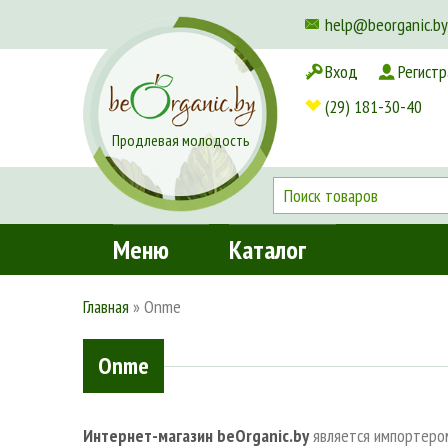
help@beorganic.by
Вход
Регистр
Доставка и оплата
(29) 181-30-40
Продлевая молодость
Меню
Каталог
Главная
»
Onme
Onme
Интернет-магазин beOrganic.by
является импортером