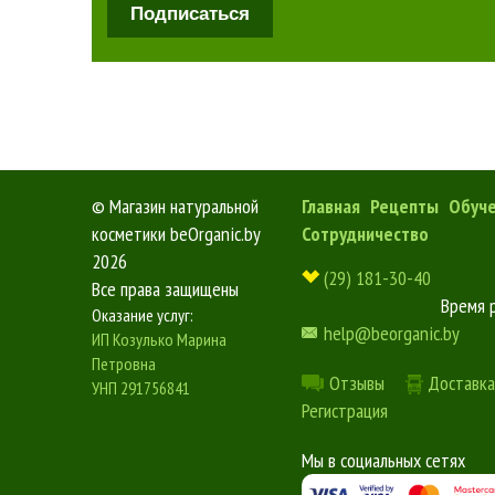
Подписаться
©
Магазин натуральной
Главная
Рецепты
Обуч
косметики beOrganic.by
Сотрудничество
2026
(29) 181-30-40
Все права защищены
Время 
Оказание услуг:
help@beorganic.by
ИП Козулько Марина
Петровна
Отзывы
Доставка
УНП 291756841
Регистрация
Мы в социальных сетях