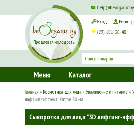
help@beorganic.by
Вход
Регистр
Доставка и оплата
(29) 181-30-40
Продлевая молодость
Меню
Каталог
Главная
»
Косметика для лица
»
Увлажнение и питание
»
лифтинг-эффект" Onme 30 мл
Сыворотка для лица "3D лифтинг-эфф