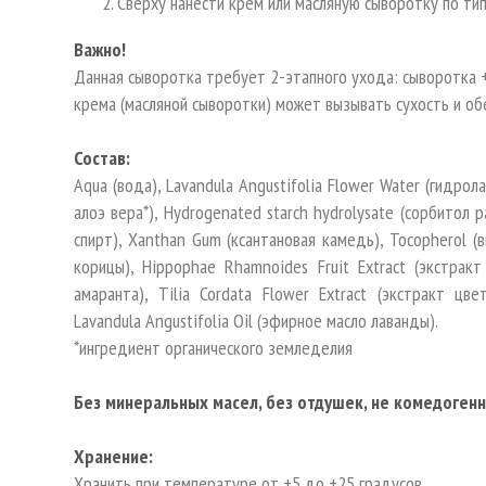
Сверху нанести крем или масляную сыворотку по тип
Важно!
Данная сыворотка требует 2-этапного ухода: сыворотка +
крема (масляной сыворотки) может вызывать сухость и об
Состав:
Aqua (вода), Lavandula Angustifolia Flower Water (гидрола
алоэ вера*), Hydrogenated starch hydrolysate (сорбитол 
спирт), Xanthan Gum (ксантановая камедь), Tocopherol (в
корицы), Hippophae Rhamnoides Fruit Extract (экстракт
амаранта), Tilia Cordata Flower Extract (экстракт цве
Lavandula Angustifolia Oil (эфирное масло лаванды).
*ингредиент органического земледелия
Без минеральных масел, без отдушек, не комедогенн
Хранение:
Хранить при температуре от +5 до +25 градусов.