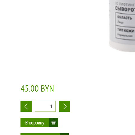
45.00 BYN
-
+