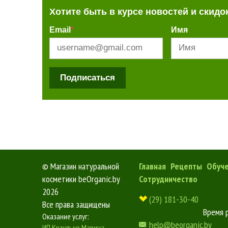
Хотите быть в курсе новостей и скидо
Email
*
Имя
Подписаться
©
Магазин натуральной
Главная
Рецепты
Обуч
косметики beOrganic.by
Сотрудничество
2026
(29) 181-30-40
Все права защищены
Время 
Оказание услуг:
help@beorganic.by
ИП Козулько Марина