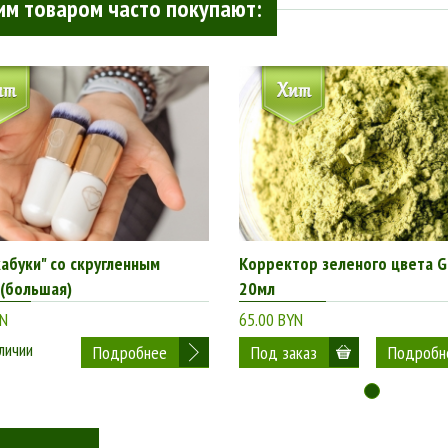
им товаром часто покупают:
кабуки" со скругленным
Корректор зеленого цвета 
(большая)
20мл
YN
65.00 BYN
личии
Подробнее
Подробн