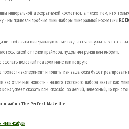
ицы минеральной декоративной косметики, а также тем, кто тольк
ку - мы привезли пробные мини-наборы минеральной косметики
ROEK
да не пробовали минеральную косметику, но очень узнать, что это за
ваетесь, какой оттенок праймера, пудры или румян вам выбрать
е сделать полезный подарок маме или подруге
е провести эксперимент и понять, как ваша кожа будет реагировать 
ля вас отличные новости - нашего тестового набора хватит как ми
 кожа успеет сказать вам "спасибо" за легкий, невесомый, но при эт
т в набор The Perfect Make Up:
ь мини-кабуки