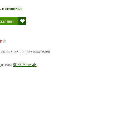
 о появлении
 желаний
4
по оценке
55
пользователей
дитель:
ROEK Minerals