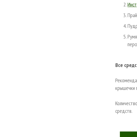
Инст
Прай
Пудр
Румя
перс
Все средс
Рекоменда
крышечки 
Количество
средств.