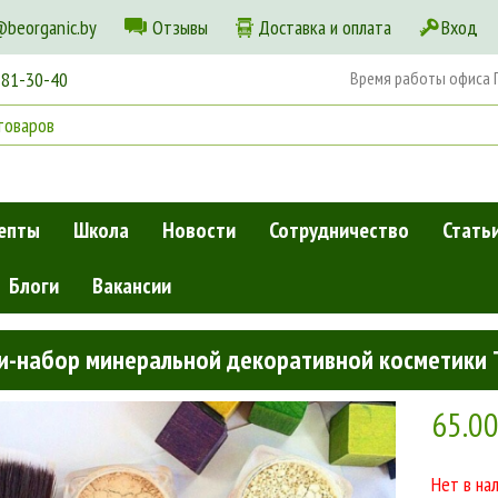
@beorganic.by
Отзывы
Доставка и оплата
Вход
181-30-40
Время работы офиса Пн
епты
Школа
Новости
Сотрудничество
Стать
Блоги
Вакансии
ральной декоративной косметики The Perfect Make Up
и-набор минеральной декоративной косметики T
65.0
Нет в на