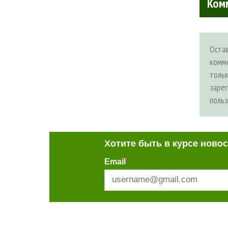
Ком
Оста
комм
толь
заре
поль
Хотите быть в курсе ново
Email
*