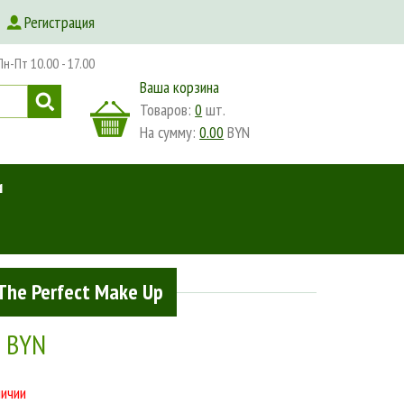
Регистрация
-Пт 10.00 - 17.00
Ваша корзина
Товаров:
0
шт.
На сумму:
0.00
BYN
и
he Perfect Make Up
0 BYN
личии