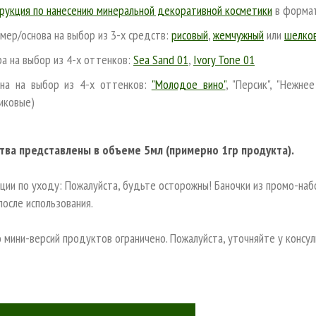
рукция по нанесению минеральной декоративной косметики
в формат
мер/основа на выбор из 3-х средств:
рисовый
,
жемчужный
или
шелко
а на выбор из 4-х оттенков:
Sea Sand 01
,
Ivory Tone 01
на на выбор из 4-х оттенков:
"Молодое вино"
, "Персик", "Нежне
иковые)
тва представлены в объеме 5мл (примерно 1гр продукта).
ции по уходу: Пожалуйста, будьте осторожны! Баночки из промо-на
после использования.
 мини-версий продуктов ограничено. Пожалуйста, уточняйте у консу