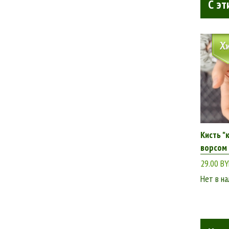
С эт
Кисть "
ворсом 
29.00 B
Нет в на