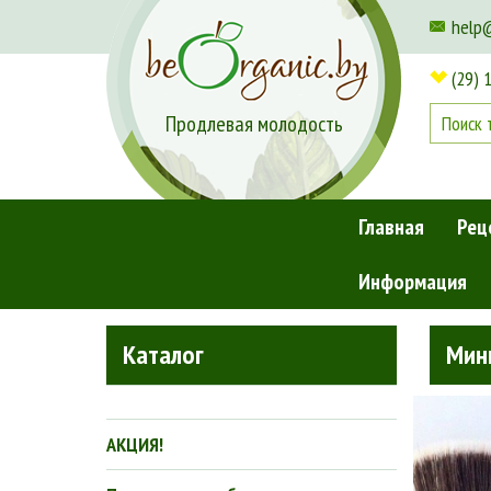
help
(29) 
Продлевая молодость
Главная
Рец
Информация
Главная
»
Декоративная косметика
»
Мини-набор мине
Каталог
Мин
АКЦИЯ!