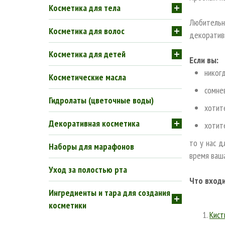
Косметика для тела
Любительн
Косметика для волос
декоратив
Косметика для детей
Если вы:
никог
Косметические масла
сомне
Гидролаты (цветочные воды)
хотит
Декоративная косметика
хотит
то у нас д
Наборы для марафонов
время ваша
Уход за полостью рта
Что входи
Ингредиенты и тара для создания
косметики
Кист