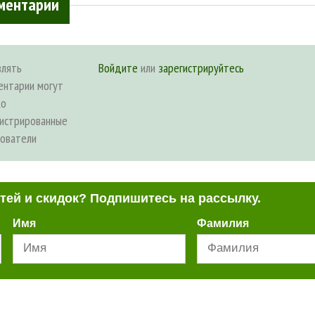
ментарии
влять
Войдите
или
зарегистрируйтесь
ентарии могут
ко
гистрированные
зователи
стей и скидок? Подпишитесь на рассылку.
Имя
Фамилия