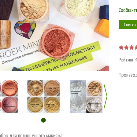
Сообщить
Список
Рейтинг
Произво
абор для полноценного макияжа!