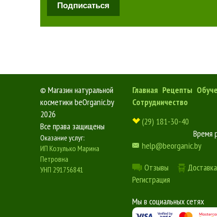
Подписаться
©
Магазин натуральной
Главная
Рецепты
Обуч
косметики beOrganic.by
Сотрудничество
2026
(29) 181-30-40
Все права защищены
Время 
Оказание услуг:
help@beorganic.by
ИП Козулько Марина
Петровна
Отзывы
Доставка
УНП 291756841
Регистрация
Мы в социальных сетях