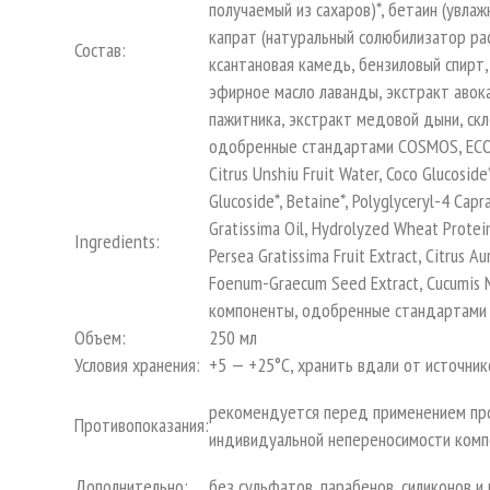
получаемый из сахаров)*, бетаин (увлаж
капрат (натуральный солюбилизатор рас
Состав:
ксантановая камедь, бензиловый спирт,
эфирное масло лаванды, экстракт авока
пажитника, экстракт медовой дыни, скл
одобренные стандартами COSMOS, EC
Citrus Unshiu Fruit Water, Coco Glucoside
Glucoside*, Betaine*, Polyglyceryl-4 Capr
Gratissima Oil, Hydrolyzed Wheat Protein
Ingredients:
Persea Gratissima Fruit Extract, Citrus Au
Foenum-Graecum Seed Extract, Cucumis Mel
компоненты, одобренные стандартам
Объем:
250 мл
Условия хранения:
+5 — +25°С, хранить вдали от источник
рекомендуется перед применением пров
Противопоказания:
индивидуальной непереносимости комп
Дополнительно:
без сульфатов, парабенов, силиконов и