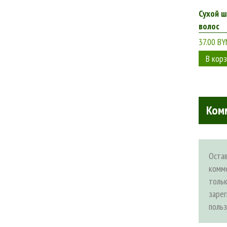
Сухой ш
волос
37.00 BY
Ком
Оста
комм
толь
заре
поль