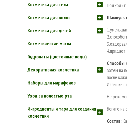
Косметика для тела
Подходит д
Косметика для волос
Шампунь 
1.уменьшае
Косметика для детей
2.способст
Косметические масла
3.оздорав
4.придает
Гидролаты (цветочные воды)
Способы 
Декоративная косметика
затем на п
после каж
Наборы для марафонов
Излишки ш
Уход за полостью рта
Не рекомен
Ингредиенты и тара для создания
Бегите на 
косметики
Состав:
Ка