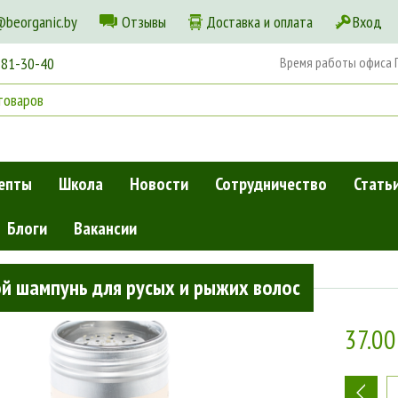
@beorganic.by
Отзывы
Доставка и оплата
Вход
181-30-40
Время работы офиса Пн
епты
Школа
Новости
Сотрудничество
Стать
Блоги
Вакансии
 для волос
»
Сухой шампунь для русых и рыжих волос
й шампунь для русых и рыжих волос
37.00
-