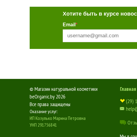
Хотите быть в курсе ново
Email
*
©
Магазин натуральной косметики
Главная
beOrganic.by
2026
(29) 
Все права защищены
help
Оказание услуг:
ИП Козулько Марина Петровна
Отз
УНП 291756841
Мы в со