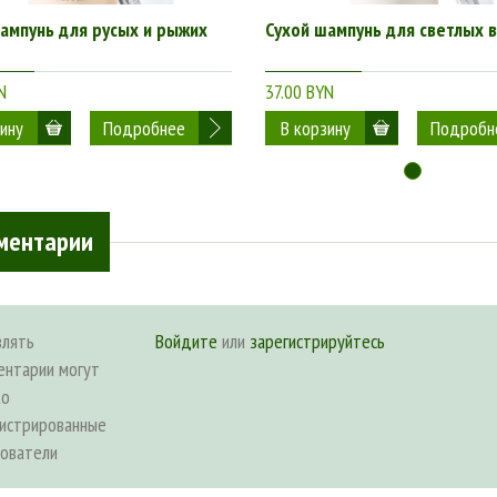
ампунь для русых и рыжих
Сухой шампунь для светлых 
N
37.00 BYN
Подробнее
Подробн
ментарии
влять
Войдите
или
зарегистрируйтесь
ентарии могут
ко
гистрированные
зователи