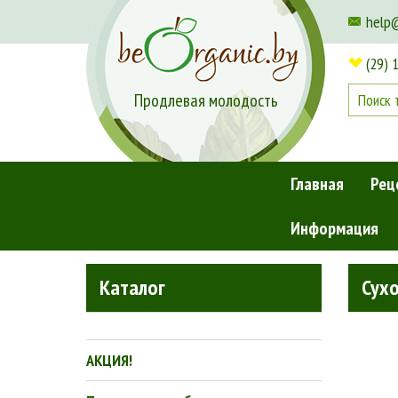
help
(29) 
Продлевая молодость
Главная
Рец
Информация
Главная
»
Косметика для волос
»
Натуральные шампуни
Каталог
Сухо
АКЦИЯ!