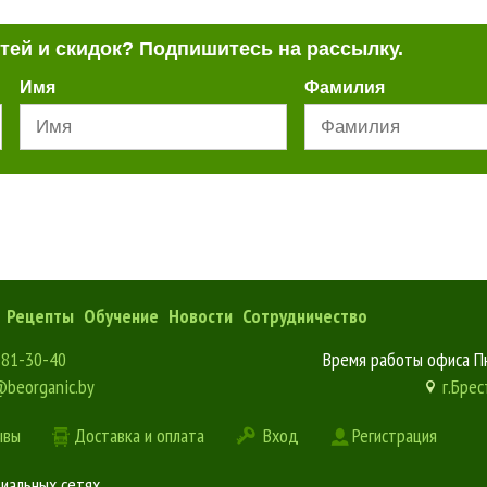
стей и скидок? Подпишитесь на рассылку.
Имя
Фамилия
Рецепты
Обучение
Новости
Сотрудничество
181-30-40
Время работы офиса Пн
@beorganic.by
г.Брес
ывы
Доставка и оплата
Вход
Регистрация
циальных сетях