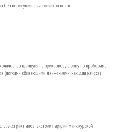
вы без пересушивания кончиков волос.
оличество шампуня на прикорневую зону по проборам,
в (легкими вбивающими движениями, как для начеса)
.
оль, экстракт алоэ, экстракт аралии манчжурской