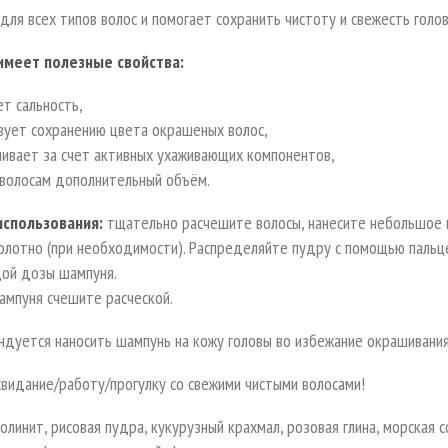
ля всех типов волос и помогает сохранить чистоту и свежесть голо
имеет полезные свойства:
т сальность,
вует сохранению цвета окрашеных волос,
ливает за счет активных ухаживающих компонентов,
 волосам дополнительный объём.
использования:
тщательно расчешите волосы, нанесите небольшое к
олотно (при необходимости). Распределяйте пудру с помощью пальце
дой дозы шампуня.
ампуня счешите расческой.
дуется наносить шампунь на кожу головы во избежание окрашивания
свидание/работу/прогулку со свежими чистыми волосами!
олинит, рисовая пудра, кукурузный крахмал, розовая глина, морская с