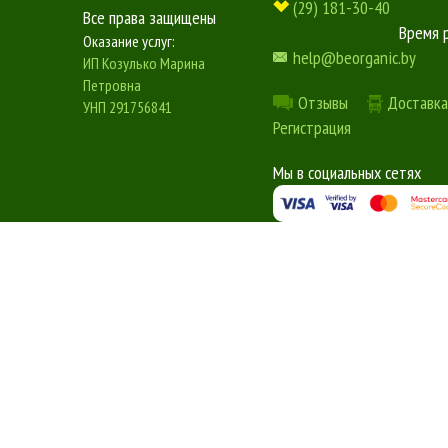
(29) 181-30-40
Все права защищены
Время 
Оказание услуг:
help@beorganic.by
ИП Козулько Марина
Петровна
Отзывы
Доставка
УНП 291756841
Регистрация
Мы в социальных сетях