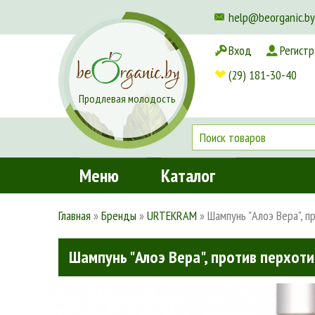
help@beorganic.by
Вход
Регистр
Доставка и оплата
(29) 181-30-40
Продлевая молодость
Меню
Каталог
Главная
»
Бренды
»
URTEKRAM
»
Шампунь "Алоэ Вера", п
Шампунь "Алоэ Вера", против перхоти