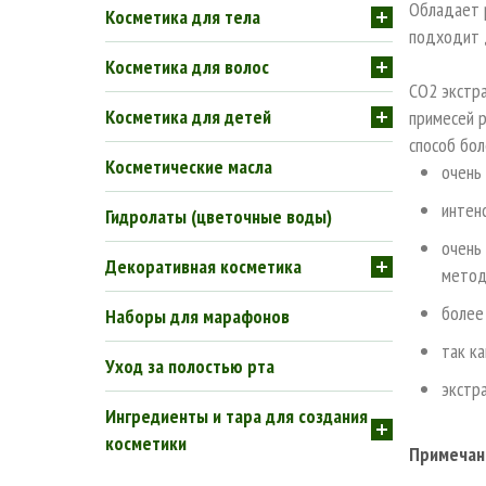
Обладает 
Косметика для тела
подходит д
Косметика для волос
СО2 экстр
Косметика для детей
примесей р
способ бол
Косметические масла
очень
интен
Гидролаты (цветочные воды)
очень
Декоративная косметика
метод
более
Наборы для марафонов
так к
Уход за полостью рта
экстр
Ингредиенты и тара для создания
косметики
Примечан