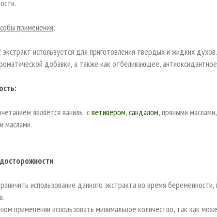
ости.
особы применения
:
 экстракт используется для приготовления твердых и жидких духов.
ароматической добавки, а также как отбеливающее, антиоксидантно
ость:
очетанием является ваниль с
ветивером
,
сандалом
, пряными маслами,
и маслами.
досторожности
раничить использование данного экстракта во время беременности, 
в.
ном применении использовать минимальное количество, так как мож