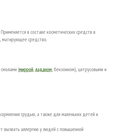
 Применяется в составе косметических средств в
е, матирующее средство.
 смолами (
миррой
,
ладаном
, бензоином), цитрусовыми и
кормления грудью, а также для маленьких детей и
ет вызвать аллергию у людей с повышенной