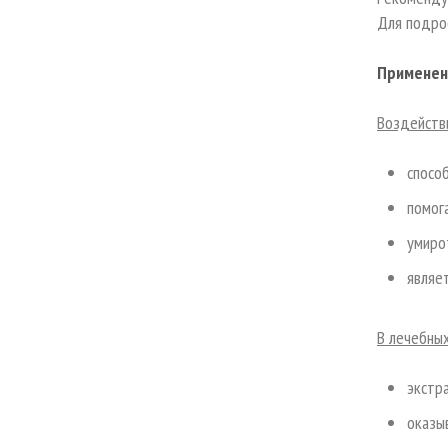
Для подрос
Применен
Воздейств
спосо
помог
умиро
являе
В лечебны
экстр
оказы