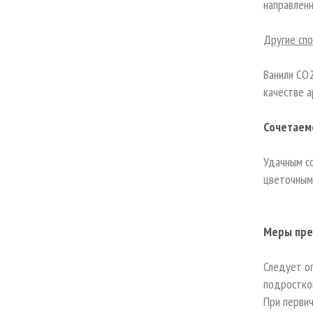
направленн
Другие сп
Ванили СО2
качестве 
Сочетаем
Удачным с
цветочным
Меры пре
Следует ог
подростко
При первич