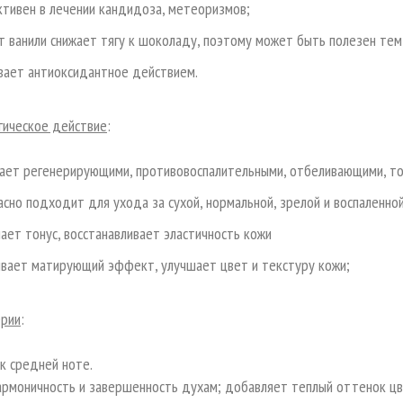
тивен в лечении кандидоза, метеоризмов;
т ванили снижает тягу к шоколаду, поэтому может быть полезен тем,
вает антиоксидантное действием.
гическое действие
:
ает регенерирующими, противовоспалительными, отбеливающими, то
асно подходит для ухода за сухой, нормальной, зрелой и воспаленно
ает тонус, восстанавливает эластичность кожи
вает матирующий эффект, улучшает цвет и текстуру кожи;
рии
:
к средней ноте.
армоничность и завершенность духам; добавляет теплый оттенок ц