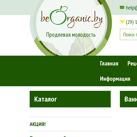
help
(29) 
Продлевая молодость
Главная
Рец
Информация
Главная
»
Ванили CO2 экстракт 5 мл
Каталог
Вани
АКЦИЯ!