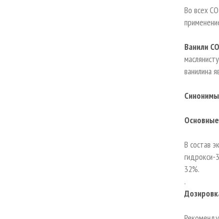
Во всех С
применение
Ванили СО2
маслянист
ванилина 
Синонимы 
Основные
В состав э
гидрокси-3
32%.
.
Дозировк
Рекоменду