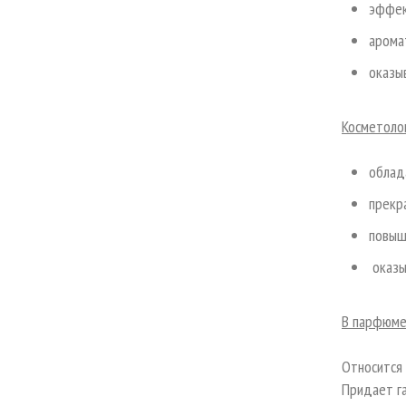
эффек
арома
оказы
Косметоло
облад
прекр
повыш
оказы
В парфюме
Относится 
Придает г