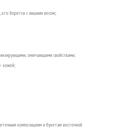
 кто борется с лишним весом;
низирующими, смягчающими свойствами;
й кожей;
веточным композициям и букетам восточной