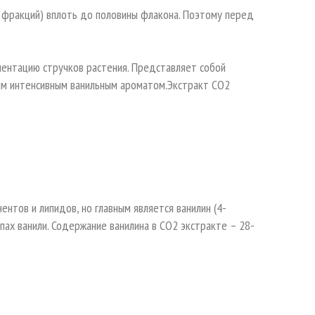
 фракций) вплоть до половины флакона. Поэтому перед
нтацию стручков растения. Представляет собой
ым интенсивным ванильным ароматом.Экстракт СО2
ентов и липидов, но главным является ванилин (4-
пах ванили. Содержание ванилина в СО2 экстракте – 28-