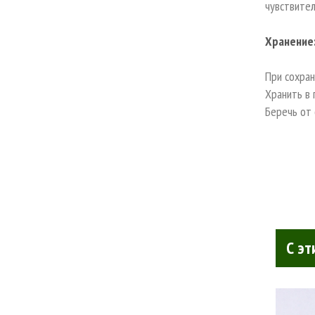
чувствител
Хранение
При сохран
Хранить в
Беречь от 
С эт