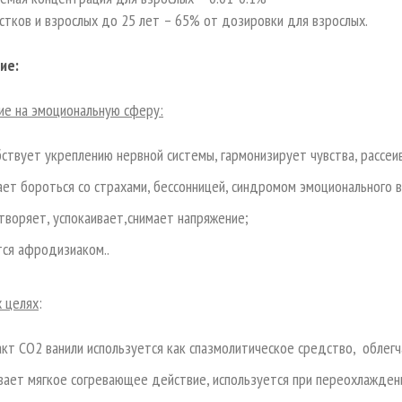
тков и взрослых до 25 лет – 65% от дозировки для взрослых.
ие:
ие на эмоциональную сферу:
бствует укреплению нервной системы, гармонизирует чувства, рассеив
ает бороться со страхами, бессонницей, синдромом эмоционального в
творяет, успокаивает,
снимает напряжение;
тся афродизиаком.
.
х целях
:
акт СО2 ванили используется как спазмолитическое средство, облег
вает мягкое согревающее действие, используется при переохлажден