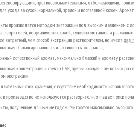
регенерирующими, противовоспалительными, отбеливающими, тонизи
ля ухода за сухой, нормальной, зрелой и воспаленной кожей. Аромат
акты производятся методом экстракции под высоким давлением с ес
астворителей, неорганических солей, тяжелых металлов и различных
ее затратный, чем способ экстракции растворителем, но имеет
ряд 
 высокая сбалансированность и активность экстракта;
сивный естественный аромат, максимально близкий к аромату растени
 высокая концентрация и спектр БАВ, превышающая в несколько раз
ом экстракции;
 длительный срок хранения, отсутствие необходимости использовать
ак в производстве не используется растворители, отпадает риск попа
акты, полученные данным методом, считаются максимально высокого 
ие: