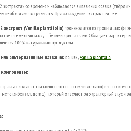
О2 экстрактах со временем наблюдается выпадение осадка (твёрдых
м необходимо встряхивать. При охлаждении экстракт густеет.
 экстракт (Vanilla plantifolia)
производится из прошедших ферме
ую светло-желтую массу с белыми кристаллами. Обладает характерн
является 100% натуральным продуктом
или альтернативные названия:
ваниль,
Vanilla planifolia
.
 компоненты:
кстракта входит сотни компонентов, в том числе липофильных компон
-метоксибензальдегид), который отвечает за характерный вкус и за
а:
емая концентрация для взрослых – 0.01-0.1%