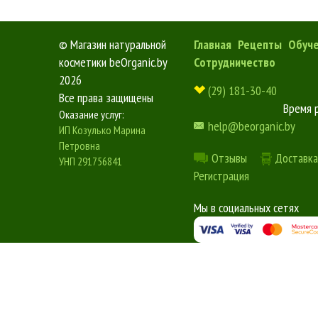
©
Магазин натуральной
Главная
Рецепты
Обуч
косметики beOrganic.by
Сотрудничество
2026
(29) 181-30-40
Все права защищены
Время 
Оказание услуг:
help@beorganic.by
ИП Козулько Марина
Петровна
Отзывы
Доставка
УНП 291756841
Регистрация
Мы в социальных сетях