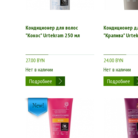
Используйте натуральный бальзам для волос сразу посл
Кондиционер для волос
Кондиционер д
С BeОrganic.by природный бальзам
"Кокос" Urtekram 250 мл
"Крапива" Urte
просто!
27.00 BYN
24.00 BYN
Широкий ассортимент органических средств по уходу за
Нет в наличии
Нет в наличии
купить в Минске понравившееся средство без переплат.
подобрать оптимальный состав в соответствии с типом
Подробнее
Подробнее
Выбирайте лучшую природную косметику с BeОrganic.by