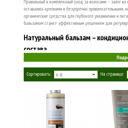
Правильный и комплексный уход за волосами – залог их 
оставались крепкими и безупречно привлекательными, 
органические средства для глубокого увлажнения и пита
бальзамом станет эффективным решением для регуляр
Натуральный бальзам – кондицион
состава
Подр
Продукты, представленные в этом разделе, созданы на
отсутствуют химические ингредиенты или синтетические
Сортировать:
На странице:
А-Я
составе натурального кондиционера для волос относятс
Эфирные и питающие масла – предотвращают выпа
Растительные экстракты – обеспечивают необхо
снижения риска повреждения.
Необходимые кислоты, в частности – молочная ки
сияние.
Ксантановая медь – играет роль органического ко