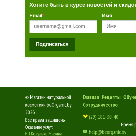
Хотите быть в курсе новостей и скидо
Email
*
Имя
Подписаться
©
Магазин натуральной
Главная
Рецепты
Обуч
косметики beOrganic.by
Сотрудничество
2026
(29) 181-30-40
Все права защищены
Время 
Оказание услуг:
help@beorganic.by
ИП Козулько Марина