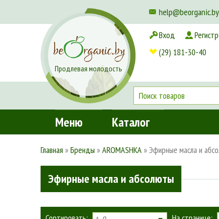
help@beorganic.by
Вход
Регистр
Доставка и оплата
(29) 181-30-40
Продлевая молодость
Меню
Каталог
Главная
»
Бренды
»
AROMASHKA
»
Эфирные масла и абс
Эфирные масла и абсолюты
Сортировать:
На странице: