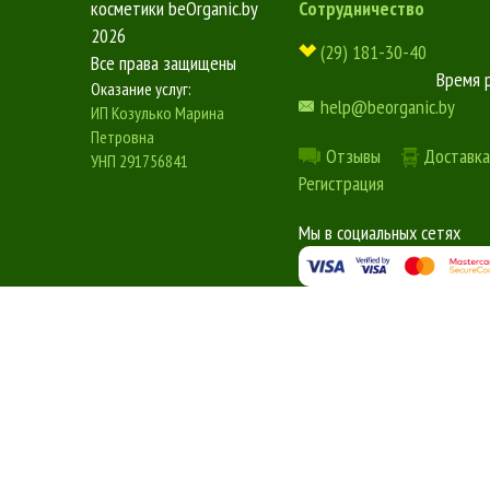
косметики beOrganic.by
Сотрудничество
2026
(29) 181-30-40
Все права защищены
Время 
Оказание услуг:
help@beorganic.by
ИП Козулько Марина
Петровна
Отзывы
Доставка
УНП 291756841
Регистрация
Мы в социальных сетях