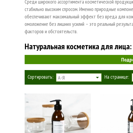
Среди широкого ассортимента косметической продукции
стабильно высоким спросом. Именно природные компоне
обеспечивают максимальный эффект без вреда для кожи
омоложение без лишних усилий – это реальный результ
факторов и обстоятельств.
Натуральная косметика для лица:
Подр
В отличие от химической косметической продукции, в с
только «живые» компоненты природного происхождения.
Сортировать:
На странице:
А-Я
побочных эффектов в виде кожных высыпаний и аллергич
косметику для проблемной кожи купит потребитель.
Только органические косметические средства могут га
экологичных компонентов:
лекарственных растений;
растительных экстрактов;