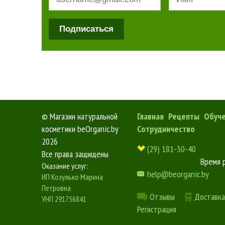
Подписаться
©
Магазин натуральной
Главная
Рецепты
Обуч
косметики beOrganic.by
Сотрудничество
2026
(29) 181-30-40
Все права защищены
Время 
Оказание услуг:
help@beorganic.by
ИП Козулько Марина
Петровна
Отзывы
Доставка
УНП 291756841
Регистрация