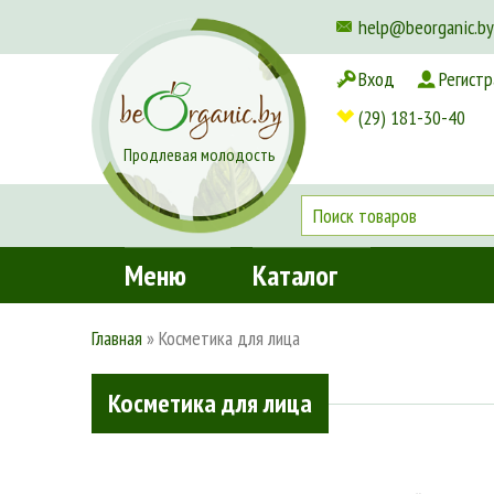
help@beorganic.by
Вход
Регистр
Доставка и оплата
(29) 181-30-40
Продлевая молодость
Меню
Каталог
Главная
»
Косметика для лица
Косметика для лица