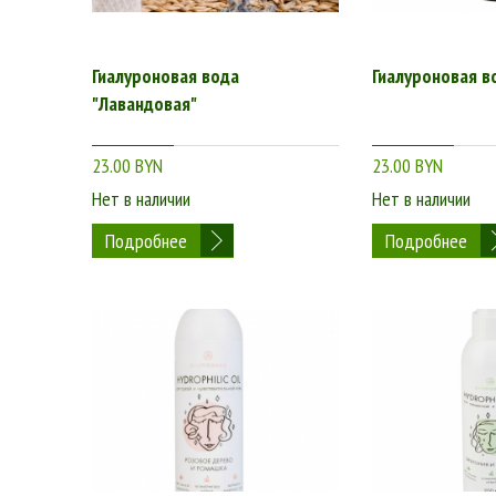
Интернет-магазин BeОrganic.by – это по-настоящему б
кожи и разного возраста – от 20 до 50 и более лет. К
подробные описания продуктов или консультация менед
Гиалуроновая вода
Гиалуроновая в
магазина BeОrganic.by уже сейчас, чтобы купить космет
"Лавандовая"
23.00 BYN
23.00 BYN
Нет в наличии
Нет в наличии
Подробнее
Подробнее