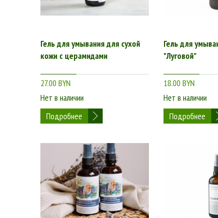
эфирных масел;
лечебных кореньев;
высушенных плодов и трав;
комбинация ягод и натурального сока.
Гель для умывания для сухой
Гель для умыва
кожи с церамидами
"Луговой"
Вниманию потребителей представлена возможность куп
различной сложности:
27.00 BYN
18.00 BYN
пигментные пятна;
Нет в наличии
Нет в наличии
отечность;
Подробнее
Подробнее
высыпания;
склонность к сухости и раздражению;
естественные возрастные изменения и так далее.
Выгодные условия для тех, кто хо
для лица