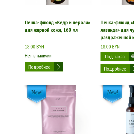
Интернет-магазин BeОrganic.by – это по-настоящему б
кожи и разного возраста – от 20 до 50 и более лет. К
подробные описания продуктов или консультация менед
Пенка-флюид «Кедр и нероли»
Пенка-флюид «
магазина BeОrganic.by уже сейчас, чтобы купить космет
для жирной кожи, 160 мл
лаванда» для ч
раздраженной к
18.00 BYN
18.00 BYN
Нет в наличии
Подробнее
Подробнее