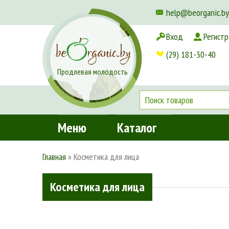
help@beorganic.by
Вход
Регистр
Доставка и оплата
(29) 181-30-40
Продлевая молодость
Меню
Каталог
Главная
»
Косметика для лица
Косметика для лица