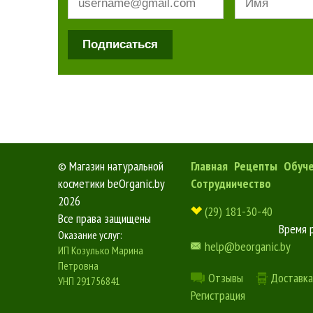
Подписаться
©
Магазин натуральной
Главная
Рецепты
Обуч
косметики beOrganic.by
Сотрудничество
2026
(29) 181-30-40
Все права защищены
Время 
Оказание услуг:
help@beorganic.by
ИП Козулько Марина
Петровна
Отзывы
Доставка
УНП 291756841
Регистрация