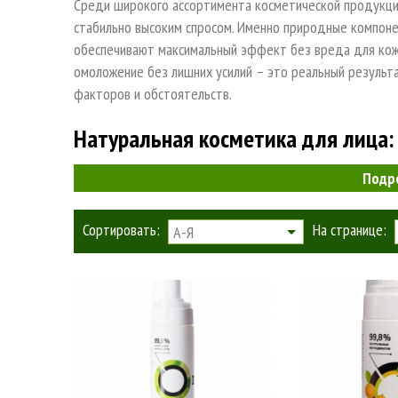
Среди широкого ассортимента косметической продукции
стабильно высоким спросом. Именно природные компоне
обеспечивают максимальный эффект без вреда для кожи
омоложение без лишних усилий – это реальный результ
факторов и обстоятельств.
Натуральная косметика для лица:
Подр
В отличие от химической косметической продукции, в с
только «живые» компоненты природного происхождения.
Сортировать:
На странице:
А-Я
побочных эффектов в виде кожных высыпаний и аллергич
косметику для проблемной кожи купит потребитель.
Только органические косметические средства могут га
экологичных компонентов:
лекарственных растений;
растительных экстрактов;