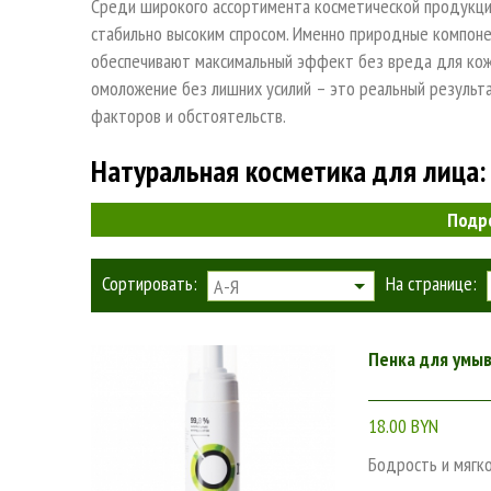
Среди широкого ассортимента косметической продукции
стабильно высоким спросом. Именно природные компоне
обеспечивают максимальный эффект без вреда для кожи
омоложение без лишних усилий – это реальный результ
факторов и обстоятельств.
Натуральная косметика для лица:
Подр
В отличие от химической косметической продукции, в с
только «живые» компоненты природного происхождения.
Сортировать:
На странице:
А-Я
побочных эффектов в виде кожных высыпаний и аллергич
косметику для проблемной кожи купит потребитель.
Пенка для умыв
Только органические косметические средства могут га
экологичных компонентов:
18.00 BYN
лекарственных растений;
Бодрость и мягк
растительных экстрактов;