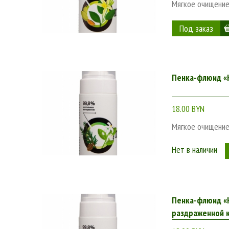
Мягкое очищение
Интернет-магазин BeОrganic.by – это по-настоящему б
кожи и разного возраста – от 20 до 50 и более лет. К
подробные описания продуктов или консультация менед
магазина BeОrganic.by уже сейчас, чтобы купить космет
Пенка-флюид «К
18.00 BYN
Мягкое очищение
Нет в наличии
Пенка-флюид «К
раздраженной к