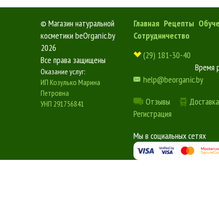
©
Магазин натуральной
Главная
Рецепты
Обуч
косметики beOrganic.by
Сотрудничество
2026
(29) 181-30-40
Все права защищены
Время 
Оказание услуг:
help@beorganic.by
ИП Козулько Марина
Петровна
Отзывы
Доставка
УНП 291756841
Регистрация
Мы в социальных сетях