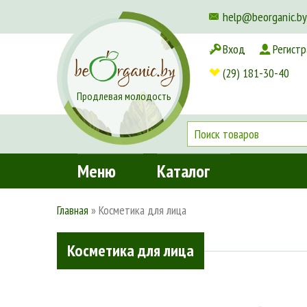
help@beorganic.by
Вход
Регистр
Доставка и оплата
(29) 181-30-40
Продлевая молодость
Меню
Каталог
Главная
»
Косметика для лица
Косметика для лица