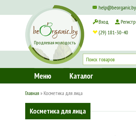
help@beorganic.by
Вход
Регистр
Доставка и оплата
(29) 181-30-40
Продлевая молодость
Меню
Каталог
Главная
»
Косметика для лица
Косметика для лица