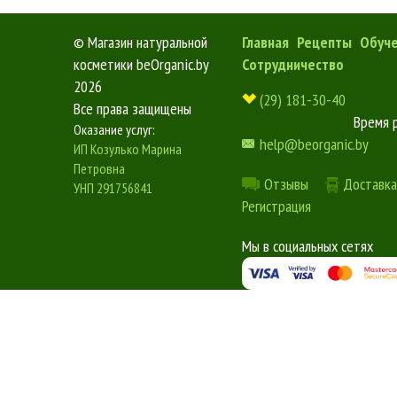
©
Магазин натуральной
Главная
Рецепты
Обуч
косметики beOrganic.by
Сотрудничество
2026
(29) 181-30-40
Все права защищены
Время 
Оказание услуг:
help@beorganic.by
ИП Козулько Марина
Петровна
Отзывы
Доставка
УНП 291756841
Регистрация
Мы в социальных сетях