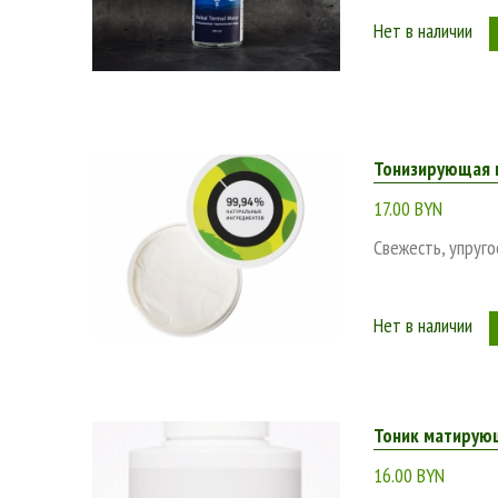
Интернет-магазин BeОrganic.by – это по-настоящему б
Нет в наличии
кожи и разного возраста – от 20 до 50 и более лет. К
подробные описания продуктов или консультация менед
магазина BeОrganic.by уже сейчас, чтобы купить космет
Тонизирующая м
17.00 BYN
Свежесть, упруго
Нет в наличии
Тоник матирую
16.00 BYN