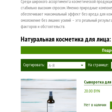
Среди широкого ассортимента косметической продукции
стабильно высоким спросом. Именно природные компоне
обеспечивают максимальный эффект без вреда для кожи
омоложение без лишних усилий – это реальный результ
факторов и обстоятельств.
Натуральная косметика для лица:
Подр
В отличие от химической косметической продукции, в с
только «живые» компоненты природного происхождения.
Сортировать:
На странице:
А-Я
побочных эффектов в виде кожных высыпаний и аллергич
косметику для проблемной кожи купит потребитель.
Сыворотка для 
Только органические косметические средства могут га
экологичных компонентов:
20.00 BYN
лекарственных растений;
Нет в наличии
растительных экстрактов;