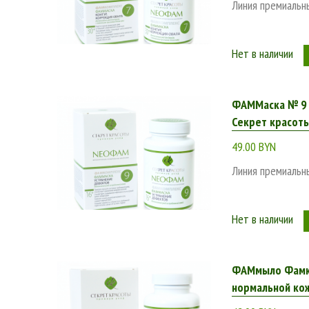
Линия премиальн
Интернет-магазин BeОrganic.by – это по-настоящему б
кожи и разного возраста – от 20 до 50 и более лет. К
подробные описания продуктов или консультация менед
Нет в наличии
магазина BeОrganic.by уже сейчас, чтобы купить космет
ФАММаска № 9 "
Секрет красот
49.00 BYN
Линия премиальн
Нет в наличии
ФАМмыло Фамко
нормальной кож