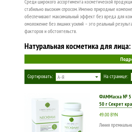
Среди широкого ассортимента косметической продукции
стабильно высоким спросом. Именно природные компоне
обеспечивают максимальный эффект без вреда для кожи
омоложение без лишних усилий – это реальный результ
факторов и обстоятельств.
Натуральная косметика для лица:
Подр
В отличие от химической косметической продукции, в с
только «живые» компоненты природного происхождения.
Сортировать:
На странице:
А-Я
побочных эффектов в виде кожных высыпаний и аллергич
косметику для проблемной кожи купит потребитель.
ФАММаска № 5 "
Только органические косметические средства могут га
50 г Секрет кр
экологичных компонентов:
49.00 BYN
лекарственных растений;
Линия премиальн
растительных экстрактов;