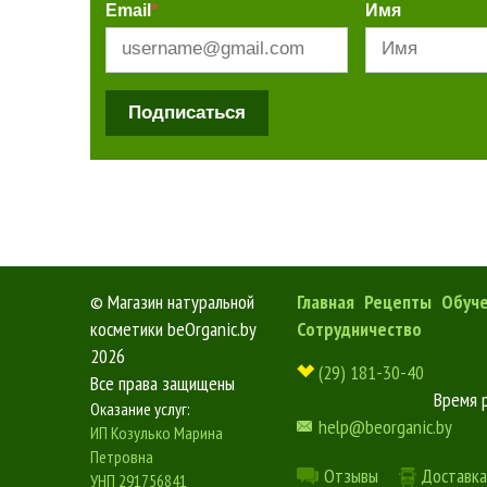
Email
*
Имя
Подписаться
©
Магазин натуральной
Главная
Рецепты
Обуч
косметики beOrganic.by
Сотрудничество
2026
(29) 181-30-40
Все права защищены
Время 
Оказание услуг:
help@beorganic.by
ИП Козулько Марина
Петровна
Отзывы
Доставка
УНП 291756841