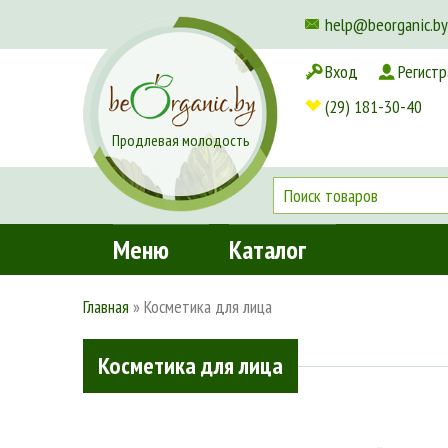
help@beorganic.by
Вход
Регистр
Доставка и оплата
(29) 181-30-40
Продлевая молодость
Меню
Каталог
Главная
»
Косметика для лица
Косметика для лица