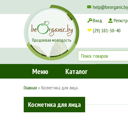
help@beorganic.by
Вход
Регистр
Доставка и оплата
(29) 181-30-40
Продлевая молодость
Меню
Каталог
Главная
»
Косметика для лица
Косметика для лица