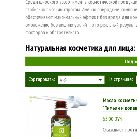
Среди широкого ассортимента косметической продукции
стабильно высоким спросом. Именно природные компоне
обеспечивают максимальный эффект без вреда для кожи
омоложение без лишних усилий – это реальный результ
факторов и обстоятельств.
Натуральная косметика для лица:
Подр
В отличие от химической косметической продукции, в с
только «живые» компоненты природного происхождения.
Сортировать:
На странице:
А-Я
побочных эффектов в виде кожных высыпаний и аллергич
косметику для проблемной кожи купит потребитель.
Масло космети
Только органические косметические средства могут га
"Тимьян и копа
экологичных компонентов:
65.00 BYN
лекарственных растений;
Оказывает проти
растительных экстрактов;