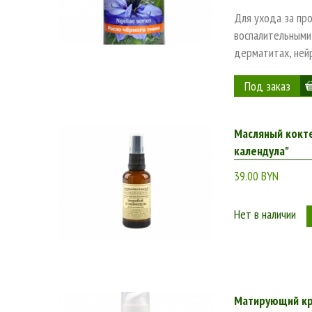
Интернет-магазин BeОrganic.by – это по-настоящему б
Для ухода за пр
кожи и разного возраста – от 20 до 50 и более лет. К
воспалительными 
подробные описания продуктов или консультация менед
дерматитах, ней
магазина BeОrganic.by уже сейчас, чтобы купить космет
Масляный кокте
календула"
39.00 BYN
Нет в наличии
Матирующий кр