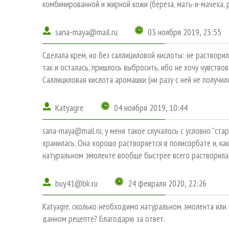
комбинированной и жирной кожи (береза, мать-и-мачеха, 
sana-maya@mail.ru
03 ноября 2019, 23:55
Сделала крем, но без саллициловой кислоты: не растворила
так и осталась, пришлось выбросить, ибо не хочу чувство
Саллициловая кислота аромашки (ни разу с ней не получил
Katyagre
04 ноября 2019, 10:44
sana-maya@mail.ru, у меня такое случалось с условно "ст
хранилась. Она хорошо растворяется в полисорбате и, как
натуральном эмоленте вообще быстрее всего растворила
buy41@bk.ru
24 февраля 2020, 22:26
Katyagre, сколько необходимо натуральном эмолента или
данном рецепте? Благодарю за ответ.