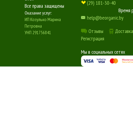
(29) 181-30-40
Все права защищены
Время 
Оказание услуг:
help@beorganic.by
ИП Козулько Марина
Петровна
Отзывы
Доставка
УНП 291756841
Регистрация
Мы в социальных сетях