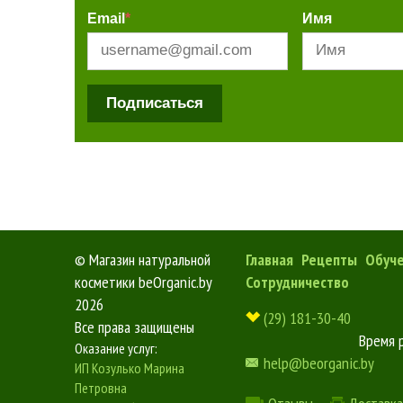
Email
*
Имя
Подписаться
©
Магазин натуральной
Главная
Рецепты
Обуч
косметики beOrganic.by
Сотрудничество
2026
(29) 181-30-40
Все права защищены
Время 
Оказание услуг:
help@beorganic.by
ИП Козулько Марина
Петровна