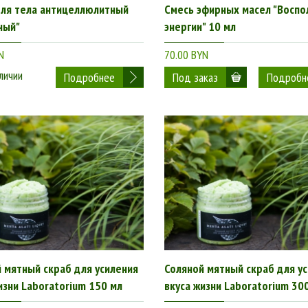
для тела антицеллюлитный
Смесь эфирных масел "Воспо
ный"
энергии" 10 мл
N
70.00 BYN
личии
Подробнее
Подробн
 мятный скраб для усиления
Соляной мятный скраб для у
изни Laboratorium 150 мл
вкуса жизни Laboratorium 30