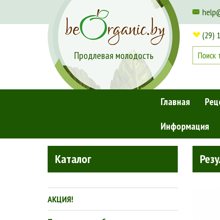
help
(29) 
Продлевая молодость
Главная
Рец
Информация
Главная
»
Поиск товаров по запросу "скраб"
Каталог
Резу
АКЦИЯ!