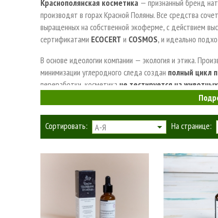
Краснополянская косметика
— признанный бренд нат
производят в горах Красной Поляны. Все средства соче
выращенных на собственной экоферме, с действием вы
сертификатами
ECOCERT
и
COSMOS
, и идеально подх
В основе идеологии компании — экология и этика. Прои
минимизации углеродного следа создан
полный цикл 
переработки, косметика
не тестируется на животных
Подр
Сортировать:
На странице:
А-Я