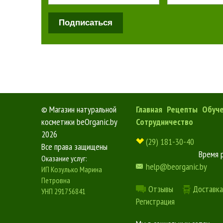
Подписаться
©
Магазин натуральной
Главная
Рецепты
Обуч
косметики beOrganic.by
Сотрудничество
2026
(29) 181-30-40
Все права защищены
Время 
Оказание услуг:
help@beorganic.by
ИП Козулько Марина
Петровна
Отзывы
Доставка
УНП 291756841
Регистрация