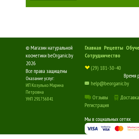
©
Магазин натуральной
Главная
Рецепты
Обуч
косметики beOrganic.by
Сотрудничество
2026
(29) 181-30-40
Все права защищены
Время 
Оказание услуг:
help@beorganic.by
ИП Козулько Марина
Петровна
Отзывы
Доставка
УНП 291756841
Регистрация
Мы в социальных сетях