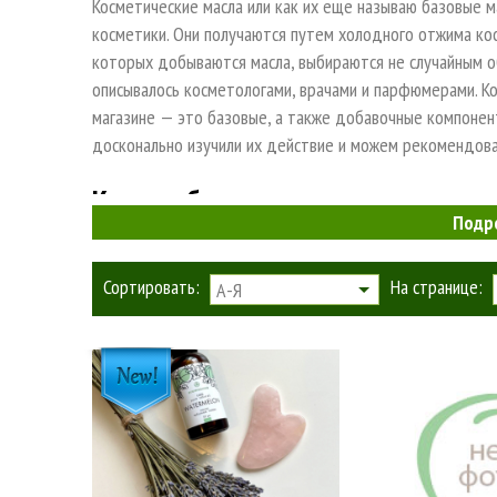
Косметические масла или как их еще называю базовые м
косметики. Они получаются путем холодного отжима кост
которых добываются масла, выбираются не случайным об
описывалось косметологами, врачами и парфюмерами. К
магазине — это базовые, а также добавочные компонен
досконально изучили их действие и можем рекомендоват
Какими бывают косметические ма
Подр
Если говорить о форме подачи, то у нас вы найдете:
Сортировать:
На странице:
А-Я
Баттеры — твердые масла. Такие идеально подхо
кремообразную структуру, поэтому лег-ко смеши
Собственно масла, жидкие, какими мы привыкли их
для рук, средств для волос, а также в качестве м
Кроме формы, масла также отличаются по своей ценности
оно проникает в клетки и соответственно время его пр